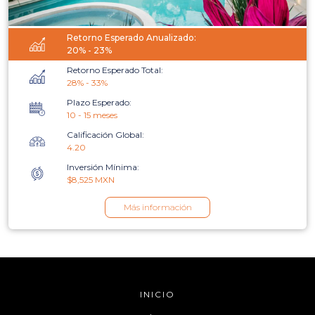
Retorno Esperado Anualizado:
20% - 23%
Retorno Esperado Total:
28% - 33%
Plazo Esperado:
10 - 15 meses
Calificación Global:
4.20
Inversión Mínima:
$8,525 MXN
Más información
INICIO