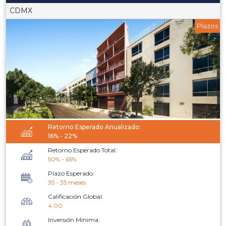
CDMX
Plazos
Retorno Esperado Anualizado:
16% - 22%
Retorno Esperado Total:
50% - 65%
Plazo Esperado:
35 - 35 meses
Calificación Global:
4.00
Inversión Mínima: