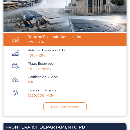
Retorno Esperado Anualizado:
17% - 17%
Retorno Esperado Total:
43% - 43%
Plazo Esperado:
46 - 46 meses
Calificación Global:
4.10
Inversión Mínima:
$250,000 MXN
Más información
FRONTERA 191, DEPARTAMENTO PB 1