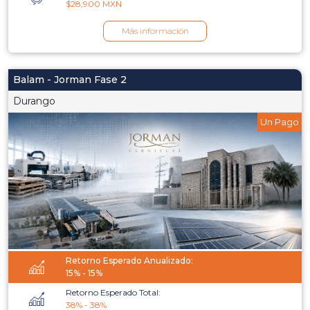
$28,900 MXN
Más información
Balam - Jorman Fase 2
Durango
Un Pago
Retorno Esperado Anualizado:
15% - 15%
Retorno Esperado Total:
38% - 38%