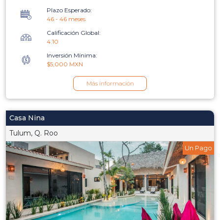
Plazo Esperado:
46 - 46 meses
Calificación Global:
4.10
Inversión Mínima:
$5,000 MXN
Más información
Casa Nina
Tulum, Q. Roo
Un Pago