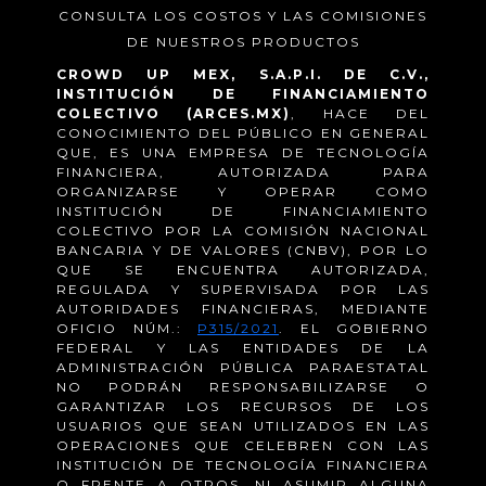
CONSULTA LOS COSTOS Y LAS COMISIONES
DE NUESTROS PRODUCTOS
CROWD UP MEX, S.A.P.I. DE C.V.,
INSTITUCIÓN DE FINANCIAMIENTO
COLECTIVO (ARCES.MX)
, HACE DEL
CONOCIMIENTO DEL PÚBLICO EN GENERAL
QUE, ES UNA EMPRESA DE TECNOLOGÍA
FINANCIERA, AUTORIZADA PARA
ORGANIZARSE Y OPERAR COMO
INSTITUCIÓN DE FINANCIAMIENTO
COLECTIVO POR LA COMISIÓN NACIONAL
BANCARIA Y DE VALORES (CNBV), POR LO
QUE SE ENCUENTRA AUTORIZADA,
REGULADA Y SUPERVISADA POR LAS
AUTORIDADES FINANCIERAS, MEDIANTE
OFICIO NÚM.:
P315/2021
. EL GOBIERNO
FEDERAL Y LAS ENTIDADES DE LA
ADMINISTRACIÓN PÚBLICA PARAESTATAL
NO PODRÁN RESPONSABILIZARSE O
GARANTIZAR LOS RECURSOS DE LOS
USUARIOS QUE SEAN UTILIZADOS EN LAS
OPERACIONES QUE CELEBREN CON LAS
INSTITUCIÓN DE TECNOLOGÍA FINANCIERA
O FRENTE A OTROS, NI ASUMIR ALGUNA