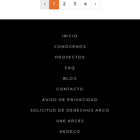
‹
1
2
3
4
›
de inversión, fluctuaciones en los precios de
propiedades y proyectos destacados.
INICIO
CONÓCENOS
PROYECTOS
FAQ
BLOG
CONTACTO
AVISO DE PRIVACIDAD
SOLICITUD DE DERECHOS ARCO
UNE ARCES
REDECO