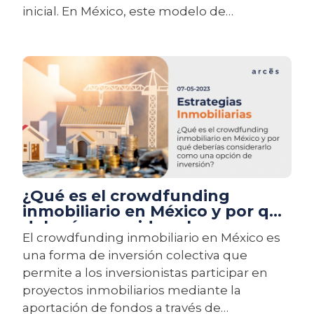
inicial. En México, este modelo de
financiamiento colaborativo ha ganado
terreno en los últimos años, especialmente
en ciudades donde el mercado inmobiliario
está en constante crecimiento.
¿Qué es el crowdfunding
inmobiliario en México y por qué
deberías considerarlo como una
El crowdfunding inmobiliario en México es
opción de inversión?
una forma de inversión colectiva que
permite a los inversionistas participar en
proyectos inmobiliarios mediante la
aportación de fondos a través de